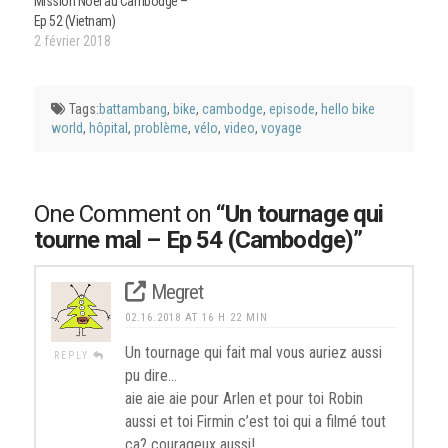
Mission Noël au Cambodge –
Ep 52 (Vietnam)
2 février 2018
Tags:
battambang
,
bike
,
cambodge
,
episode
,
hello bike
world
,
hôpital
,
problème
,
vélo
,
video
,
voyage
One Comment on
“Un tournage qui
tourne mal – Ep 54 (Cambodge)”
Megret
02.16.2018 AT 16 H 22 MIN
Un tournage qui fait mal vous auriez aussi
REPLY
pu dire…
aie aie aie pour Arlen et pour toi Robin
aussi et toi Firmin c’est toi qui a filmé tout
ça? courageux aussi!