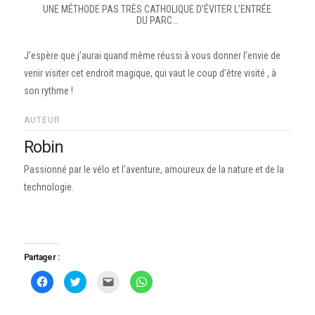
UNE MÉTHODE PAS TRÈS CATHOLIQUE D’ÉVITER L’ENTRÉE
DU PARC…
J’espère que j’aurai quand même réussi à vous donner l’envie de
venir visiter cet endroit magique, qui vaut le coup d’être visité , à
son rythme !
AUTEUR
Robin
Passionné par le vélo et l'aventure, amoureux de la nature et de la
technologie.
Partager :
Cliquez
Cliquez
Cliquer
Cliquez
pour
pour
pour
pour
partager
partager
envoyer
partager
sur
sur
un
sur
Facebook(ouvre
Twitter(ouvre
lien
WhatsApp(ouvre