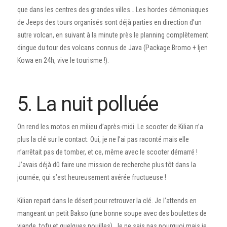
que dans les centres des grandes villes… Les hordes démoniaques
de Jeeps des tours organisés sont déjà parties en direction d’un
autre volcan, en suivant à la minute près le planning complètement
dingue du tour des volcans connus de Java (Package Bromo + Ijen
Kowa en 24h, vive le tourisme !).
5. La nuit polluée
On rend les motos en milieu d’après-midi. Le scooter de Kilian n’a
plus la clé sur le contact. Oui, je ne l’ai pas raconté mais elle
n’arrêtait pas de tomber, et ce, même avec le scooter démarré !
J’avais déjà dû faire une mission de recherche plus tôt dans la
journée, qui s’est heureusement avérée fructueuse !
Kilian repart dans le désert pour retrouver la clé. Je l’attends en
mangeant un petit Bakso (une bonne soupe avec des boulettes de
viande, tofu et quelques nouilles). Je ne sais pas pourquoi mais je