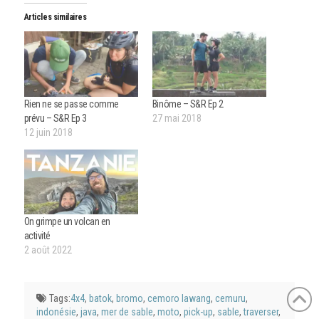
dans
dans
par
dans
une
une
e-
une
Articles similaires
nouvelle
nouvelle
mail
nouvelle
fenêtre)
fenêtre)
à
fenêtre)
un
ami(ouvre
dans
une
nouvelle
fenêtre)
Rien ne se passe comme
Binôme – S&R Ep 2
prévu – S&R Ep 3
27 mai 2018
12 juin 2018
On grimpe un volcan en
activité
2 août 2022
Tags:
4x4
,
batok
,
bromo
,
cemoro lawang
,
cemuru
,
indonésie
,
java
,
mer de sable
,
moto
,
pick-up
,
sable
,
traverser
,