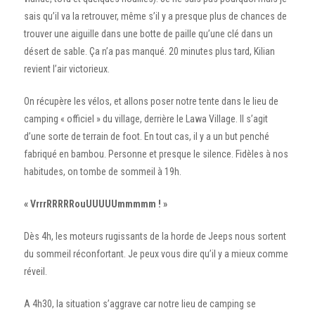
sais qu’il va la retrouver, même s’il y a presque plus de chances de
trouver une aiguille dans une botte de paille qu’une clé dans un
désert de sable. Ça n’a pas manqué. 20 minutes plus tard, Kilian
revient l’air victorieux.
On récupère les vélos, et allons poser notre tente dans le lieu de
camping « officiel » du village, derrière le Lawa Village. Il s’agit
d’une sorte de terrain de foot. En tout cas, il y a un but penché
fabriqué en bambou. Personne et presque le silence. Fidèles à nos
habitudes, on tombe de sommeil à 19h.
« VrrrRRRRRouUUUUUmmmmm ! »
Dès 4h, les moteurs rugissants de la horde de Jeeps nous sortent
du sommeil réconfortant. Je peux vous dire qu’il y a mieux comme
réveil.
A 4h30, la situation s’aggrave car notre lieu de camping se