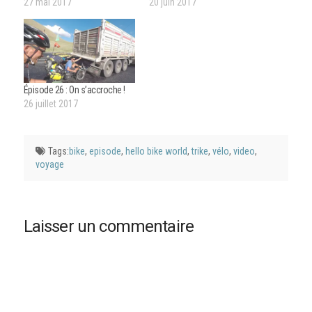
27 mai 2017
20 juin 2017
Épisode 26 : On s’accroche !
26 juillet 2017
Tags:
bike
,
episode
,
hello bike world
,
trike
,
vélo
,
video
,
voyage
Laisser un commentaire