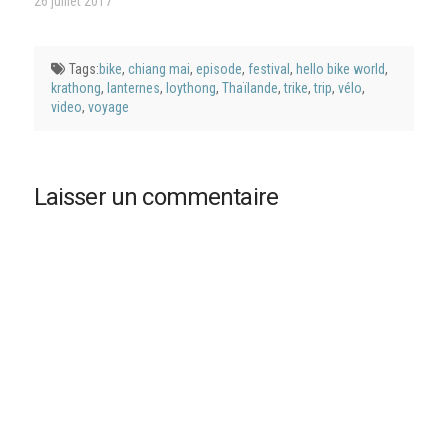
26 juillet 2017
Tags:
bike
,
chiang mai
,
episode
,
festival
,
hello bike world
,
krathong
,
lanternes
,
loythong
,
Thaïlande
,
trike
,
trip
,
vélo
,
video
,
voyage
Laisser un commentaire