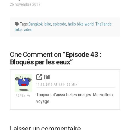
26 novembre 2017
Tags:
Bangkok
,
bike
,
episode
,
hello bike world
,
Thaïlande
,
trike
,
video
One Comment on
“Episode 43 :
Bloqués par les eaux”
Bill
11.19.2017 AT 19 H 36 MIN
Toujours d’aussi belles images. Merveilleux
REPLY
voyage.
Laisser un commentaire