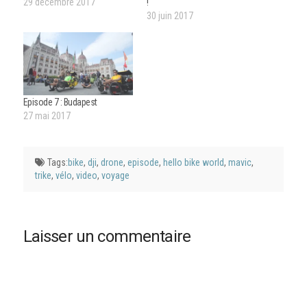
29 décembre 2017
!
30 juin 2017
Episode 7 : Budapest
27 mai 2017
Tags:
bike
,
dji
,
drone
,
episode
,
hello bike world
,
mavic
,
trike
,
vélo
,
video
,
voyage
Laisser un commentaire